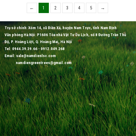
←
1
2
3
4
5
→
Trụ sở chính: Xóm 14, xã Điền Xá, huyện Nam Trực, tỉnh Nam Định
Văn phòng Hà Nội: P1606 Tòa nhà Vật Tư Du Lịch, số 8 Đường Trần Thủ
Độ, P. Hoàng Liệt, Q. Hoàng Mai, Hà Nội
Tel: 0944.39.39.66 - 0912.049.268
Email: sale@namdienlsc.com
namdiengreentrees@gmail.com