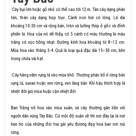
Cây bụi lớn hoặc gỗ nhỏ có thể cao tới 12 m. Tán cây dạng phân
tán, thân cây dạng hợp trục. Cành non hơi có lông. Lá dài
khoảng 10-20 cm và rộng bản, tròn và lưỡng thùy ở gốc và đỉnh
phiến lá. Hoa của nó dễ thấy, có 5 cánh có màu thường là màu
trắng có sọc hồng nhạt. Đường kính hoa khoảng từ 8–12 cm.
Mùa hoa vào tháng 3-4. Quả là loại quả đậu dài 15–30 cm, bên
trong chứa vài hạt.
Cây hàng năm rụng lá vào mùa khô. Thường phân bổ ở rừng bán
rụng lá, savan hoặc ven rừng, ven làng bản. Khí hậu thích hợp là
nhiệt đới gió mùa hoặc cận nhiệt đới
Ban Trắng nở hoa vào mùa xuân, và cây thường gắn liền với
người dân vùng Tây Bắc. Cứ mỗi độ xuân về thì nơi đây lại là nơi
hẹn hò của những đôi trai gái yêu đương đẹp hoa ban nơi núi
rừng.