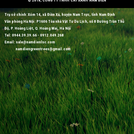
© 2018, CÔNG TY TNHH CÂY XANH NAM ĐIỀN
Trụ sở chính: Xóm 14, xã Điền Xá, huyện Nam Trực, tỉnh Nam Định
Văn phòng Hà Nội: P1606 Tòa nhà Vật Tư Du Lịch, số 8 Đường Trần Thủ
Độ, P. Hoàng Liệt, Q. Hoàng Mai, Hà Nội
Tel: 0944.39.39.66 - 0912.049.268
Email: sale@namdienlsc.com
namdiengreentrees@gmail.com