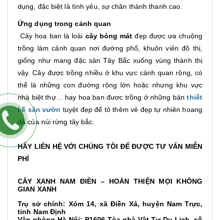
dụng, đặc biệt là tình yêu, sự chân thành thanh cao.
Ứng dụng trong cảnh quan
Cây hoa ban là loài
cây bóng mát
đẹp được ưa chuộng
trồng làm cảnh quan nơi đường phố, khuôn viên đô thị,
giống như mang đặc sản Tây Bắc xuống vùng thành thị
vậy. Cây được trồng nhiều ở khu vực cảnh quan rộng, có
thể là những con đường rộng lớn hoặc nhưng khu vực
nhà biệt thự… hay hoa ban được trồng ở những bản
thiết
kế sân vườn
tuyệt đẹp để tô thêm vẻ đẹp tự nhiên hoang
dã của núi rừng tây bắc.
HÃY LIÊN HỆ VỚI CHÚNG TÔI ĐỂ ĐƯỢC TƯ VẤN MIỄN
PHÍ
CÂY XANH NAM ĐIỀN – HOÀN THIỆN MỌI KHÔNG 
GIAN XANH
Trụ sở chính: Xóm 14, xã Điền Xá, huyện Nam Trực,
tỉnh Nam Định
Văn phòng Hà Nội: P1606 Tòa nhà Vật Tư Du Lịch, số