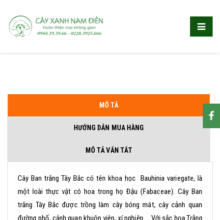
MÔ TẢ
HƯỚNG DẪN MUA HÀNG
MÔ TẢ VẮN TẮT
Cây Ban trắng Tây Bắc có tên khoa học Bauhinia variegate, là
một loài thực vật có hoa trong họ Đậu (Fabaceae). Cây Ban
trắng Tây Bắc được trồng làm cây bóng mát, cây cảnh quan
đường phố, cảnh quan khuôn viên, xí nghiệp ... Với sắc hoa Trắng